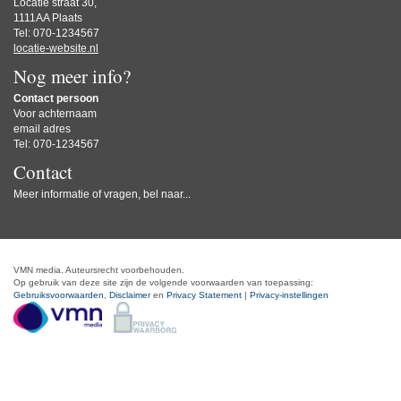
Locatie straat 30,
1111AA Plaats
Tel: 070-1234567
locatie-website.nl
Nog meer info?
Contact persoon
Voor achternaam
email adres
Tel: 070-1234567
Contact
Meer informatie of vragen, bel naar...
VMN media. Auteursrecht voorbehouden.
Op gebruik van deze site zijn de volgende voorwaarden van toepassing:
Gebruiksvoorwaarden
,
Disclaimer
en
Privacy Statement
|
Privacy-instellingen