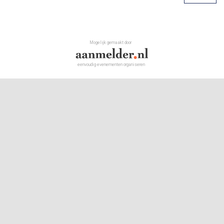
Mogelijk gemaakt door
eenvoudig evenementen organiseren