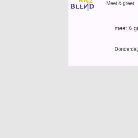
Meet & greet
meet & g
Donderdag 