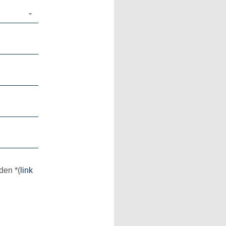
rden
*
(
link