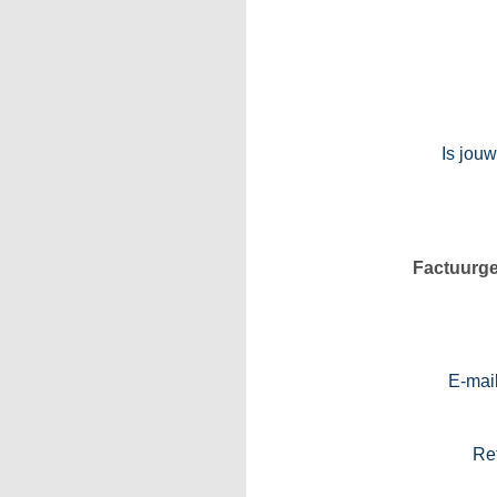
Is jouw
Factuurg
E-mail
Ref