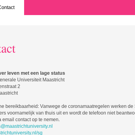
Contact
act
ver leven met een lage status
nerale Universiteit Maastricht
nstraat 2
astricht
che bereikbaarheid: Vanwege de coronamaatregelen werken de
s voornamelijk van thuis uit en wordt de telefoon niet beantwo
a email contact op te nemen.
s@maastrichtuniversity.nl
ichtuniversity.nl/sg