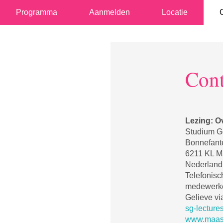
Programma
Aanmelden
Locatie
Cont
Lezing: O
Studium Ge
Bonnefante
6211 KL Ma
Nederland
Telefonis
medewerker
Gelieve vi
sg-lecture
www.maastr