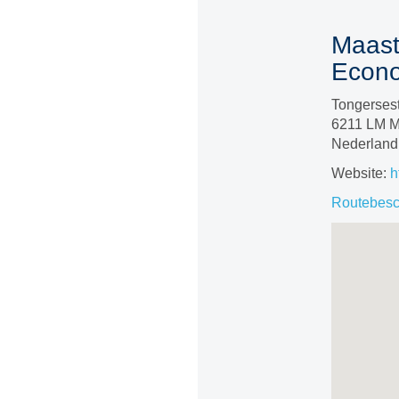
Maast
Econo
Tongersest
6211 LM M
Nederland
Website:
h
Routebesch