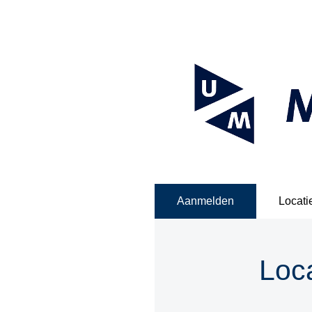
Aanmelden
Locati
Loca