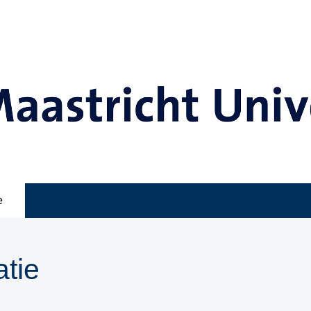
e
tie