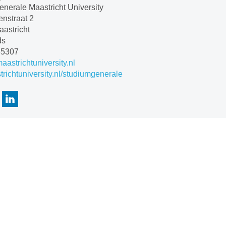
nerale Maastricht University
nstraat 2
astricht
ds
85307
astrichtuniversity.nl
ichtuniversity.nl/studiumgenerale