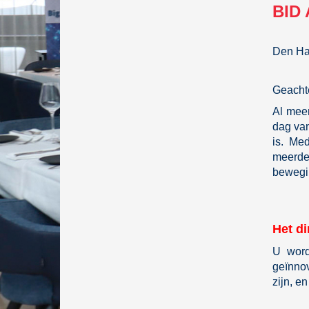
BID 
Den Ha
Geachte
Al meer
dag van
is. Me
meerde
bewegin
Het di
U word
geïnno
zijn, e