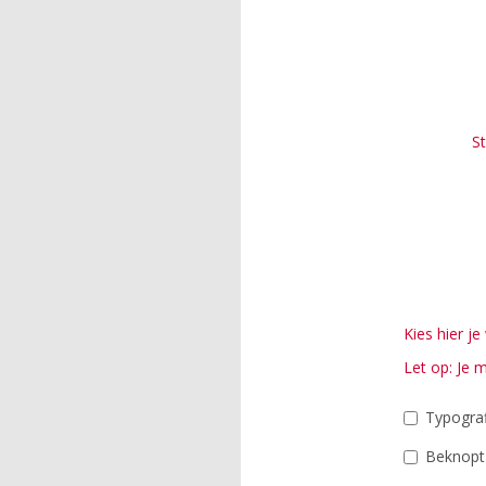
S
Kies hier 
Let op: Je 
Typograf
Beknopt 