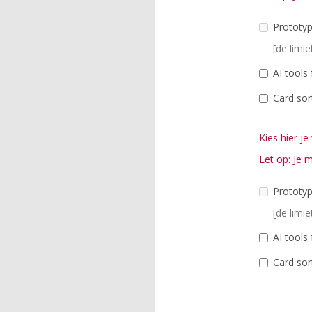
Prototyp
[de limie
AI tools
Card sor
Kies hier 
Let op: Je 
Prototyp
[de limie
AI tools
Card sor