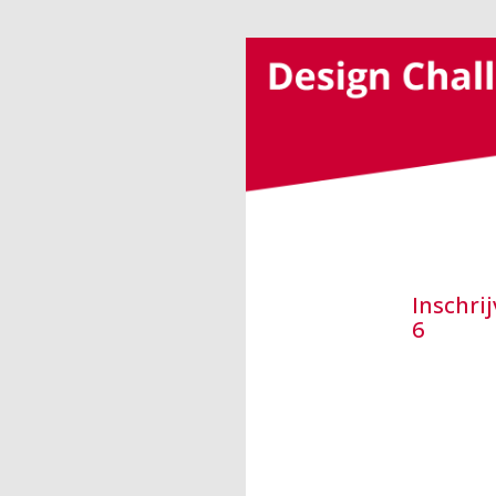
Inschri
6