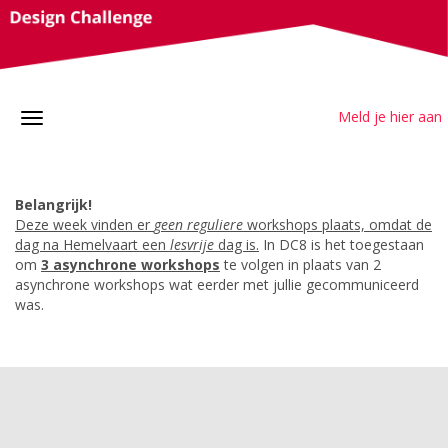
Meld je hier aan
Belangrijk!
Deze week vinden er
geen reguliere
workshops plaats, omdat de
dag na Hemelvaart een
lesvrije
dag is.
In DC8 is het toegestaan
om
3 asynchrone workshops
te volgen in plaats van 2
asynchrone workshops wat eerder met jullie gecommuniceerd
was.