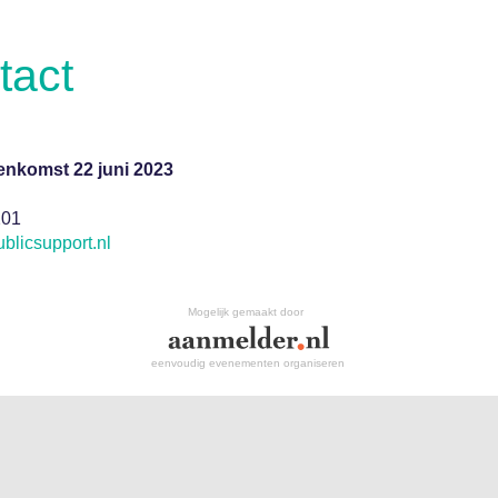
tact
enkomst 22 juni 2023
201
blicsupport.nl
Mogelijk gemaakt door
eenvoudig evenementen organiseren