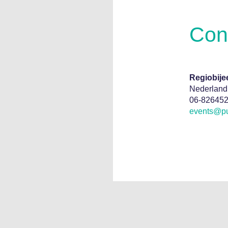
Con
Regiobije
Nederland
06-82645
events@pu