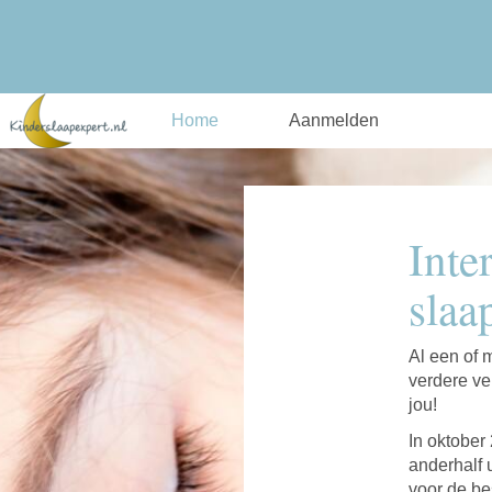
Home
Aanmelden
Inte
slaa
Al een of 
verdere ve
jou!
In oktober
anderhalf
voor de be