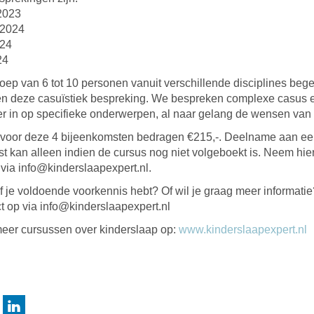
2023
 2024
024
24
oep van 6 tot 10 personen vanuit verschillende disciplines bege
len deze casuïstiek bespreking. We bespreken complexe casus 
r in op specifieke onderwerpen, al naar gelang de wensen van
 voor deze 4 bijeenkomsten bedragen €215,-. Deelname aan ee
t kan alleen indien de cursus nog niet volgeboekt is. Neem hie
 via info@kinderslaapexpert.nl.
 of je voldoende voorkennis hebt? Of wil je graag meer informat
t op via info@kinderslaapexpert.nl
meer cursussen over kinderslaap op:
www.kinderslaapexpert.nl