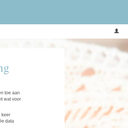
ing
en toe aan
ht wat voor
4 keer
De data