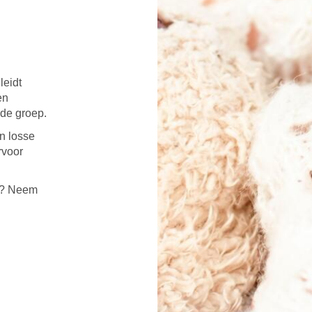
leidt
en
 de groep.
n losse
rvoor
ie? Neem