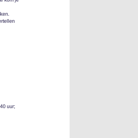
eken.
rtellen
40 uur;
n