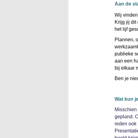
Aan de sl
Wij vinden 
Krijg jij d
het lijf ge
Plannen, o
werkzaamhe
publieke s
aan een ha
bij elkaar 
Ben je ni
Wat kun j
Misschien b
gepland. O
reden ook 
Presentati
beeld krij