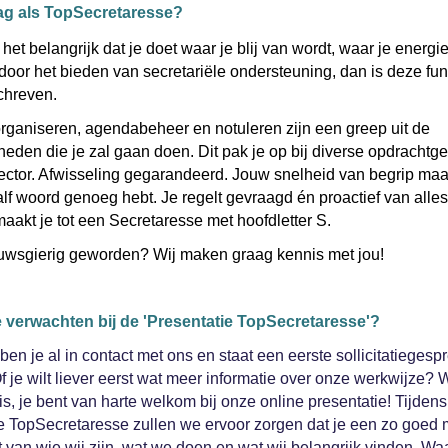
ag als TopSecretaresse?
het belangrijk dat je doet waar je blij van wordt, waar je energie 
it door het bieden van secretariële ondersteuning, dan is deze fun
schreven.
rganiseren, agendabeheer en notuleren zijn een greep uit de
den die je zal gaan doen. Dit pak je op bij diverse opdrachtge
ector. Afwisseling gegarandeerd. Jouw snelheid van begrip maak
lf woord genoeg hebt. Je regelt gevraagd én proactief van alles
maakt je tot een Secretaresse met hoofdletter S.
euwsgierig geworden? Wij maken graag kennis met jou!
e verwachten bij de 'Presentatie TopSecretaresse'?
en je al in contact met ons en staat een eerste sollicitatiegespr
f je wilt liever eerst wat meer informatie over onze werkwijze? 
is, je bent van harte welkom bij onze online presentatie! Tijden
e TopSecretaresse zullen we ervoor zorgen dat je een zo goed 
gt van wie wij zijn, wat we doen en wat wij belangrijk vinden. Wa