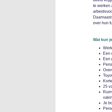
te werken 
arbeidsvoo
Daarnaast 
over hun f
Wat kun j
Werke
Een 
Een 
Pens
Overu
Toyot
Korte
25 va
Ruimt
vaki
Je b
Pers