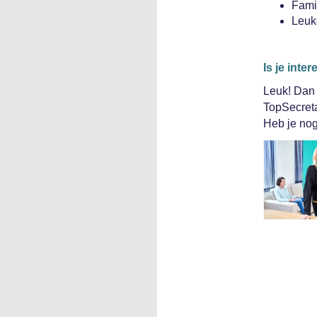
Famil
Leuk
Is je int
Leuk! Dan 
TopSecret
Heb je nog