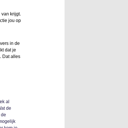
van krijgt.
ctie jou op
vers in de
t dat je
. Dat alles
ek al
Wat de
s de
mogelijk
ar kom je