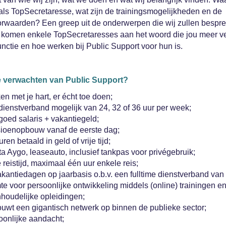
als TopSecretaresse, wat zijn de trainingsmogelijkheden en de
rwaarden? Een greep uit de onderwerpen die wij zullen bespr
komen enkele TopSecretaresses aan het woord die jou meer ve
unctie en hoe werken bij Public Support voor hun is.
e verwachten van Public Support?
n met je hart, er écht toe doen;
dienstverband mogelijk van 24, 32 of 36 uur per week;
goed salaris + vakantiegeld;
ioenopbouw vanaf de eerste dag;
ren betaald in geld of vrije tijd;
a Aygo, leaseauto, inclusief tankpas voor privégebruik;
 reistijd, maximaal één uur enkele reis;
kantiedagen op jaarbasis o.b.v. een fulltime dienstverband van 
e voor persoonlijke ontwikkeling middels (online) trainingen e
nhoudelijke opleidingen;
ouwt een gigantisch netwerk op binnen de publieke sector;
oonlijke aandacht;