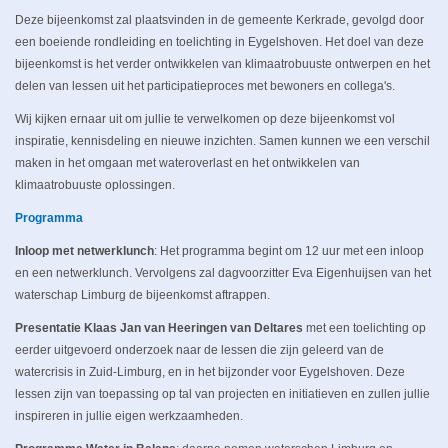
Deze bijeenkomst zal plaatsvinden in de gemeente Kerkrade, gevolgd door
een boeiende rondleiding en toelichting in Eygelshoven. Het doel van deze
bijeenkomst is het verder ontwikkelen van klimaatrobuuste ontwerpen en het
delen van lessen uit het participatieproces met bewoners en collega's.
Wij kijken ernaar uit om jullie te verwelkomen op deze bijeenkomst vol
inspiratie, kennisdeling en nieuwe inzichten. Samen kunnen we een verschil
maken in het omgaan met wateroverlast en het ontwikkelen van
klimaatrobuuste oplossingen.
Programma
Inloop met netwerklunch
: Het programma begint om 12 uur met een inloop
en een netwerklunch. Vervolgens zal dagvoorzitter Eva Eigenhuijsen van het
waterschap Limburg de bijeenkomst aftrappen.
Presentatie Klaas Jan van Heeringen van Deltares
met een toelichting op
eerder uitgevoerd onderzoek naar de lessen die zijn geleerd van de
watercrisis in Zuid-Limburg, en in het bijzonder voor Eygelshoven. Deze
lessen zijn van toepassing op tal van projecten en initiatieven en zullen jullie
inspireren in jullie eigen werkzaamheden.