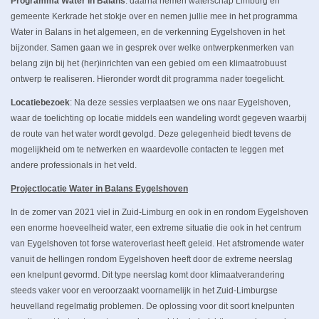
Programma Water in Balans
: daarna nemen waterschap Limburg en
gemeente Kerkrade het stokje over en nemen jullie mee in het programma
Water in Balans in het algemeen, en de verkenning Eygelshoven in het
bijzonder. Samen gaan we in gesprek over welke ontwerpkenmerken van
belang zijn bij het (her)inrichten van een gebied om een klimaatrobuust
ontwerp te realiseren. Hieronder wordt dit programma nader toegelicht.
Locatiebezoek
: Na deze sessies verplaatsen we ons naar Eygelshoven,
waar de toelichting op locatie middels een wandeling wordt gegeven waarbij
de route van het water wordt gevolgd. Deze gelegenheid biedt tevens de
mogelijkheid om te netwerken en waardevolle contacten te leggen met
andere professionals in het veld.
Projectlocatie Water in Balans Eygelshoven
In de zomer van 2021 viel in Zuid-Limburg en ook in en rondom Eygelshoven
een enorme hoeveelheid water, een extreme situatie die ook in het centrum
van Eygelshoven tot forse wateroverlast heeft geleid. Het afstromende water
vanuit de hellingen rondom Eygelshoven heeft door de extreme neerslag
een knelpunt gevormd. Dit type neerslag komt door klimaatverandering
steeds vaker voor en veroorzaakt voornamelijk in het Zuid-Limburgse
heuvelland regelmatig problemen. De oplossing voor dit soort knelpunten