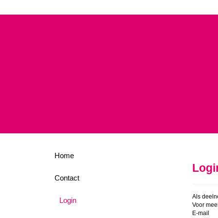
Home
Logi
Contact
Als deeln
Login
Voor meer
E-mail