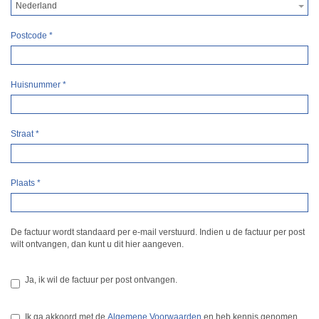
Nederland
Postcode
*
Huisnummer
*
Straat
*
Plaats
*
De factuur wordt standaard per e-mail verstuurd. Indien u de factuur per post
wilt ontvangen, dan kunt u dit hier aangeven.
Ja, ik wil de factuur per post ontvangen.
Ik ga akkoord met de
Algemene Voorwaarden
en heb kennis genomen