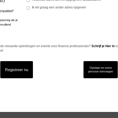
Ik wil graag een ander adres opgeven
kenpakket*
passing als je
nvullend
n de nieuwste opleidingen en events voor finance professionals?
Schrijf je hier in
v
ef.
Opslaan en extra
Registreer nu
persoon toevoegen