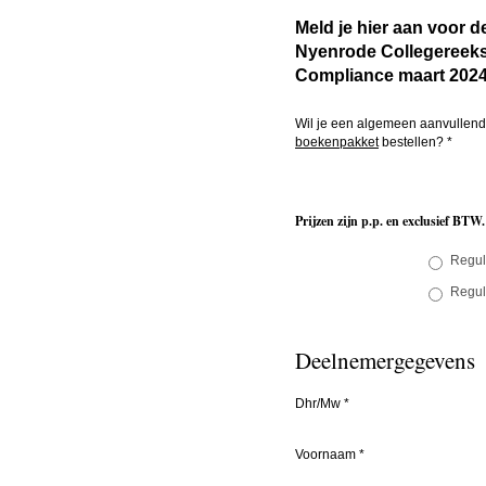
Meld je hier aan voor d
Nyenrode Collegereeks
Compliance maart 202
Wil je een algemeen aanvullend
boekenpakket
bestellen?
*
Prijzen zijn p.p. en exclusief BTW.
Regul
Reguli
Deelnemergegevens
Dhr/Mw
*
Voornaam
*