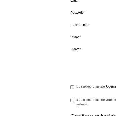
Land
*
Postcode
*
Huisnummer
*
Straat
*
Plaats
*
Ik ga akkoord met de
Algeme
Ik ga akkoord met de vermeld
gedeeld.
Certificaat en boek(