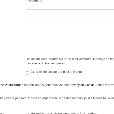
Nederland
De factuur wordt standaard per e-mail verstuurd. Indien je de fac
dan kun je dit hier aangeven.
Ja, ik wil de factuur per post ontvangen.
ne Voorwaarden
en heb kennis genomen van het
Privacy en Cookie Beleid
van Va
ing van mijn naam, functie en organisatie in de deelnemerslijst die tijdens het eve
en)
Hetzelfde adres als het opgegeven factuuradres