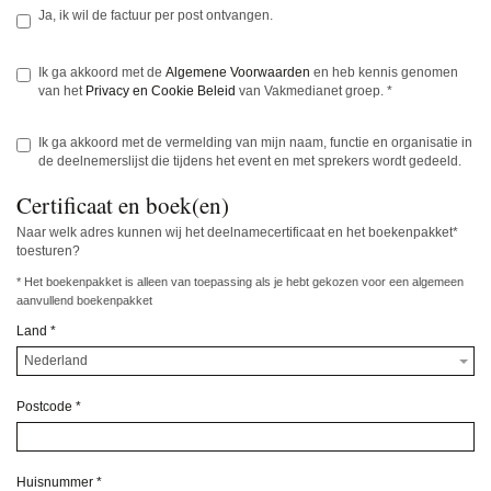
Ja, ik wil de factuur per post ontvangen.
Ik ga akkoord met de
Algemene Voorwaarden
en heb kennis genomen
van het
Privacy en Cookie Beleid
van Vakmedianet groep.
*
Ik ga akkoord met de vermelding van mijn naam, functie en organisatie in
de deelnemerslijst die tijdens het event en met sprekers wordt gedeeld.
Certificaat en boek(en)
Naar welk adres kunnen wij het deelnamecertificaat en het boekenpakket*
toesturen?
* Het boekenpakket is alleen van toepassing als je hebt gekozen voor een algemeen
aanvullend boekenpakket
Land
*
Nederland
Postcode
*
Huisnummer
*