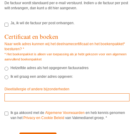
De factuur wordt standaard per e-mail verstuurd. Indien u de factuur per post
wilt ontvangen, dan kunt u dit hier aangeven.
Ja, ik wil de factuur per post ontvangen.
Certificaat en boeken
Naar welk adres kunnen wij het deelnamecertificaat en het boekenpakket*
toesturen?
*
* Het boekenpakket is alleen van toepassing als je hebt gekozen voor een algemeen
aanvullend boekenpakket
Hetzelfde adres als het opgegeven factuuradres
Ik wil graag een ander adres opgeven:
Dieet/allergie of andere bijzonderheden
Ik ga akkoord met de
Algemene Voorwaarden
en heb kennis genomen
van het
Privacy en Cookie Beleid
van Vakmedianet groep.
*