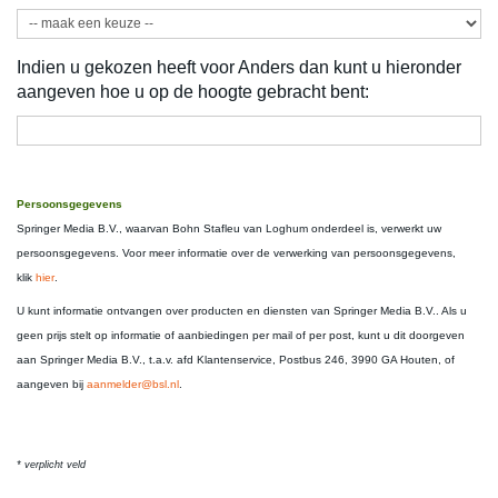
Indien u gekozen heeft voor Anders dan kunt u hieronder
aangeven hoe u op de hoogte gebracht bent:
Persoonsgegevens
Springer Media B.V., waarvan Bohn Stafleu van Loghum onderdeel is, verwerkt uw
persoonsgegevens. Voor meer informatie over de verwerking van persoonsgegevens,
klik
hier
.
U kunt informatie ontvangen over producten en diensten van Springer Media B.V.. Als u
geen prijs stelt op informatie of aanbiedingen per mail of per post, kunt u dit doorgeven
aan Springer Media B.V., t.a.v. afd Klantenservice, Postbus 246, 3990 GA Houten, of
aangeven bij
aanmelder@bsl.nl
.
* verplicht veld