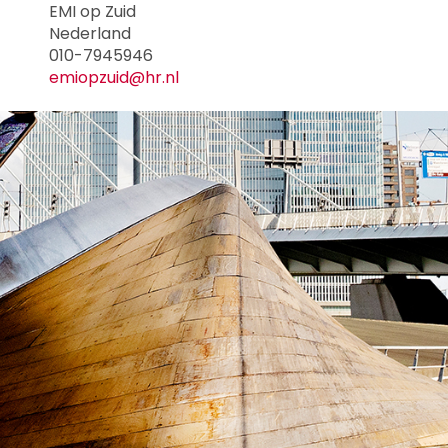
EMI op Zuid
Nederland
010-7945946
emiopzuid@hr.nl