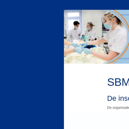
SBM
De insc
De organisatie