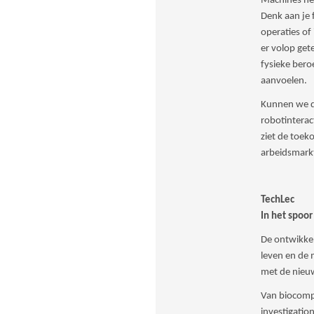
Machines heb
Denk aan je 
operaties of
er volop get
fysieke ber
aanvoelen.
Kunnen we d
robotinterac
ziet de toek
arbeidsmarkt
TechLec
In het spoo
De ontwikkel
leven en de 
met de nieu
Van biocompu
investigati