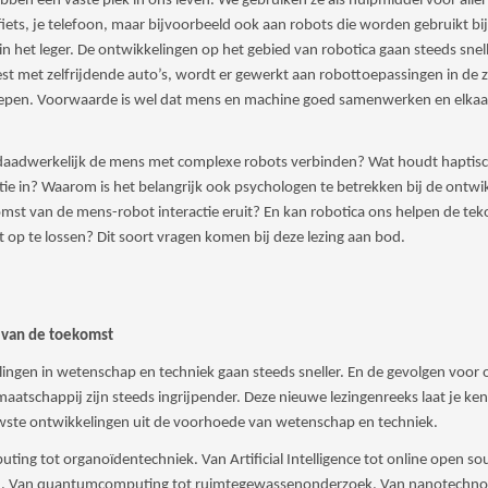
ben een vaste plek in ons leven. We gebruiken ze als hulpmiddel voor allerl
fiets, je telefoon, maar bijvoorbeeld ook aan robots die worden gebruikt bij
 in het leger. De ontwikkelingen op het gebied van robotica gaan steeds snel
est met zelfrijdende auto’s, wordt er gewerkt aan robottoepassingen in de z
oepen. Voorwaarde is wel dat mens en machine goed samenwerken en elkaar
aadwerkelijk de mens met complexe robots verbinden? Wat houdt haptis
tie in? Waarom is het belangrijk ook psychologen te betrekken bij de ontwi
omst van de mens-robot interactie eruit? En kan robotica ons helpen de tek
 op te lossen? Dit soort vragen komen bij deze lezing aan bod.
r van de toekomst
ingen in wetenschap en techniek gaan steeds sneller. En de gevolgen voor o
maatschappij zijn steeds ingrijpender. Deze nieuwe lezingenreeks laat je k
wste ontwikkelingen uit de voorhoede van wetenschap en techniek.
ting tot organoïdentechniek. Van Artificial Intelligence tot online open so
on. Van quantumcomputing tot ruimtegewassenonderzoek. Van nanotechnol