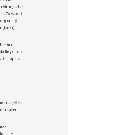
ei taken.
 chirurgische
ler. Zo wordt
org en bij
 (leren)
che mens-
kkeling? Hoe
orten op de
ns dagelijks
ennismaken
urce
ogie tot