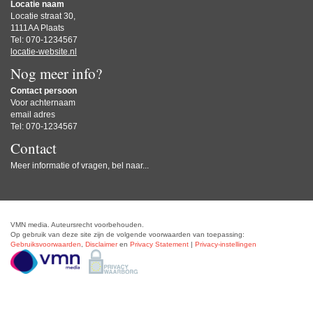
Locatie naam
Locatie straat 30,
1111AA Plaats
Tel: 070-1234567
locatie-website.nl
Nog meer info?
Contact persoon
Voor achternaam
email adres
Tel: 070-1234567
Contact
Meer informatie of vragen, bel naar...
VMN media. Auteursrecht voorbehouden.
Op gebruik van deze site zijn de volgende voorwaarden van toepassing:
Gebruiksvoorwaarden
,
Disclaimer
en
Privacy Statement
|
Privacy-instellingen