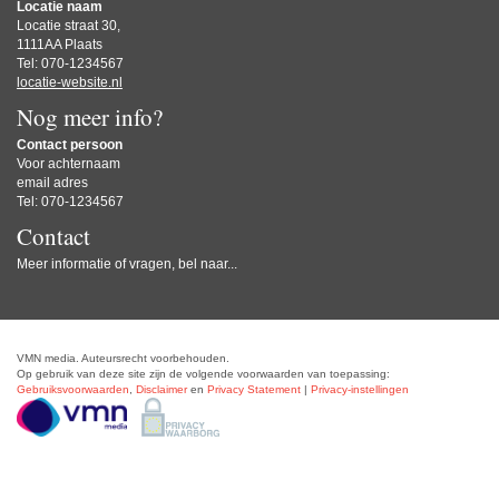
Locatie naam
Locatie straat 30,
1111AA Plaats
Tel: 070-1234567
locatie-website.nl
Nog meer info?
Contact persoon
Voor achternaam
email adres
Tel: 070-1234567
Contact
Meer informatie of vragen, bel naar...
VMN media. Auteursrecht voorbehouden.
Op gebruik van deze site zijn de volgende voorwaarden van toepassing:
Gebruiksvoorwaarden
,
Disclaimer
en
Privacy Statement
|
Privacy-instellingen