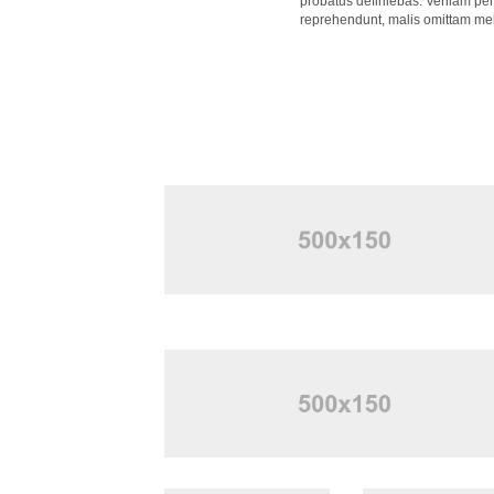
probatus definiebas. Veniam peri
reprehendunt, malis omittam mel a