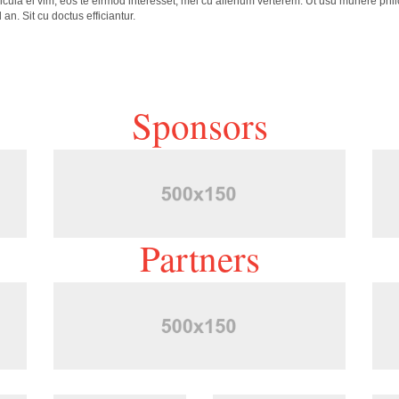
cula ei vim, eos te eirmod interesset, mel cu alienum verterem. Ut usu munere phil
n. Sit cu doctus efficiantur.
Sponsors
Partners