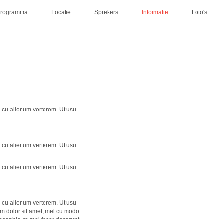
Programma
Locatie
Sprekers
Informatie
Foto's
l cu alienum verterem. Ut usu
l cu alienum verterem. Ut usu
l cu alienum verterem. Ut usu
l cu alienum verterem. Ut usu
um dolor sit amet, mel cu modo