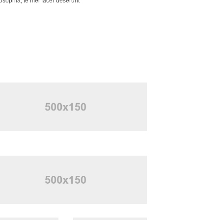
osophia, te mei facer deserunt