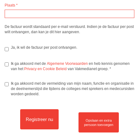
Plaats
*
De factuur wordt standaard per e-mail verstuurd. Indien je de factuur per post
wilt ontvangen, dan kan je dit hier aangeven.
Ja, ik wil de factuur per post ontvangen.
Ik ga akkoord met de
Algemene Voorwaarden
en heb kennis genomen
van het
Privacy en Cookie Beleid
van Vakmedianet groep.
*
Ik ga akkoord met de vermelding van mijn naam, functie en organisatie in
de deelnemerslijst die tijdens de colleges met sprekers en medecursisten
worden gedeeld.
Registreer nu
Opslaan en extra
persoon toevoegen