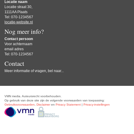
Locatie naam
Locatie straat 30,
1111AA Plaats
Tel: 070-1234567
locatie-website.nl
Nog meer info?
Contact persoon
Voor achternaam
email adres
Tel: 070-1234567
Contact
Meer informatie of vragen, bel naar...
VMN media. Auteursrecht voorbehouden.
Op gebruik van deze site zijn de volgende voorwaarden van toepassing:
Gebruiksvoorwaarden
,
Disclaimer
en
Privacy Statement
|
Privacy-instellingen