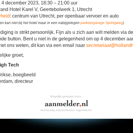
a 4 december 2023, 18:30 – 21:00 uur
rand Hotel Karel V, Geertebolwerk 1, Utrecht
rheid
: centrum van Utrecht, per openbaar vervoer en auto
ren kan niet bij het hotel maar in een nabijgelegen
parkeergarage Springweg
)
iging is strikt persoonlijk. Fijn als u zich aan wilt melden via d
de button. Bent u niet in de gelegenheid om op 4 december aa
 het ons weten, dit kan via een email naar
secretariaat@hollandh
lijke groet,
igh Tech
rikse, boegbeeld
rdam, directeur
Mogelijk gemaakt door
eenvoudig evenementen organiseren