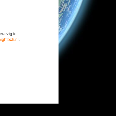
e
nwezig te
ightech.nl
.