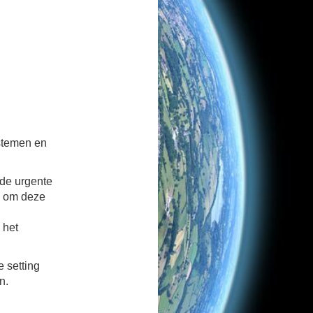
ystemen en
 de urgente
en om deze
 het
e setting
n.