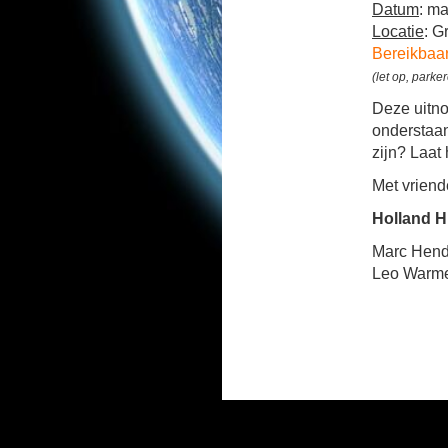
Datum
: m
Locatie
: G
Bereikbaa
(let op, parke
Deze uitnod
onderstaan
zijn? Laat
Met vriende
Holland H
Marc Hend
Leo Warme