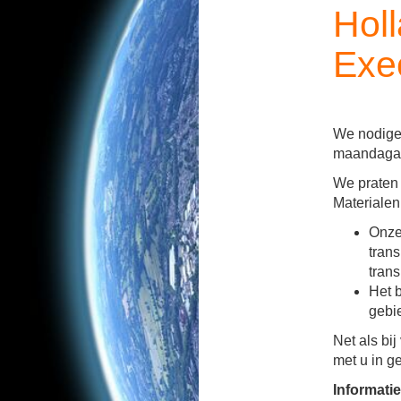
Hol
Exe
We nodigen
maandagavo
We praten 
Materialen
Onze
trans
trans
Het 
gebie
Net als bi
met u in g
Informatie