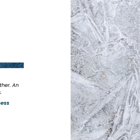
ther. An
.
ness