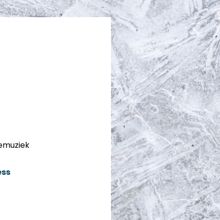
vemuziek
ess