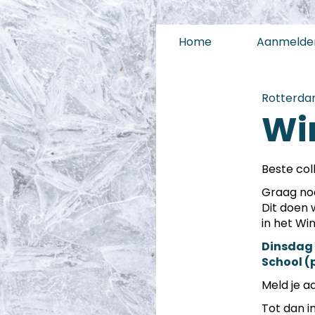
Home
Aanmelden
Rotterda
Wi
Beste col
Graag nod
Dit doen 
in het Wi
Dinsdag 
School (
Meld je a
Tot dan i