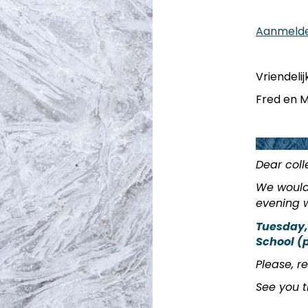
Aanmeld
Vriendelij
Fred en M
Dear coll
We would 
evening w
Tuesday, 
School (
Please, r
See you t