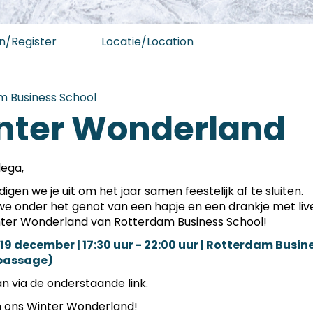
/Register
Locatie/Location
m Business School
nter Wonderland
lega,
igen we je uit om het jaar samen feestelijk af te sluiten.
we onder het genot van een hapje en een drankje met li
nter Wonderland van Rotterdam Business School!
19 december | 17:30 uur - 22:00 uur | Rotterdam Busin
passage)
an via de onderstaande link.
n ons Winter Wonderland!