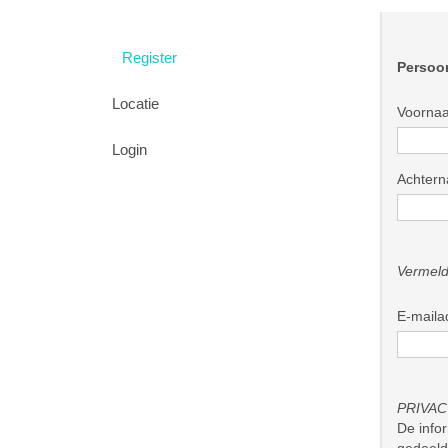
Register
Persoon
Locatie
Voorna
Login
Achter
Vermeld
E-maila
PRIVA
De infor