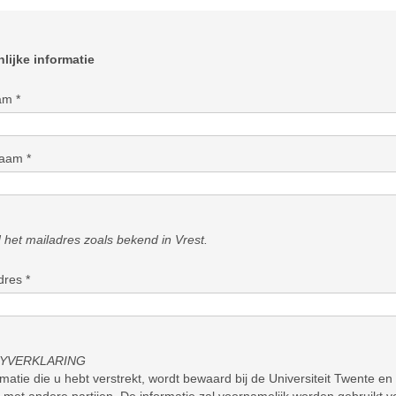
lijke informatie
am
*
naam
*
 het mailadres zoals bekend in Vrest.
dres
*
CYVERKLARING
matie die u hebt verstrekt, wordt bewaard bij de Universiteit Twente en 