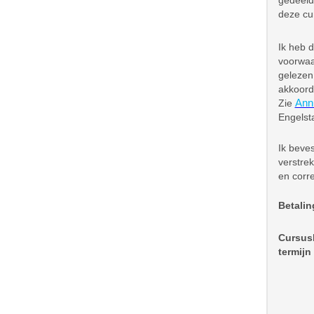
gedeeld
deze cu
Ik heb 
voorwaa
gelezen
akkoord
Zie
Ann
Engelsta
Ik beves
verstrek
en corre
Betalin
Cursus
termijn