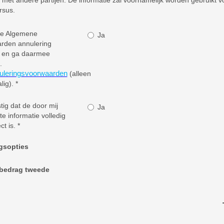
 met andere partijen. De informatie zal voornamelijk worden gebruikt v
rsus.
de Algemene
Ja
rden annulering
 en ga daarmee
.
uleringsvoorwaarden
(alleen
lig).
*
tig dat de door mij
Ja
te informatie volledig
ct is.
*
gsopties
bedrag tweede