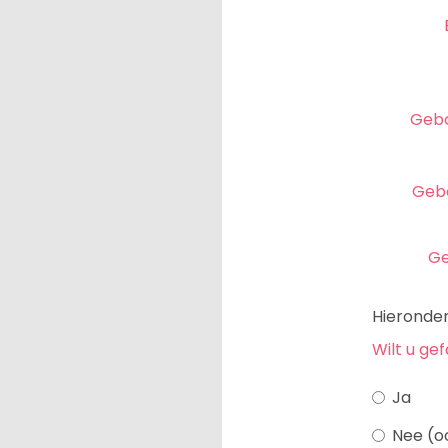
Geb
Geb
Ge
Hieronder
Wilt u ge
Ja
Nee (o