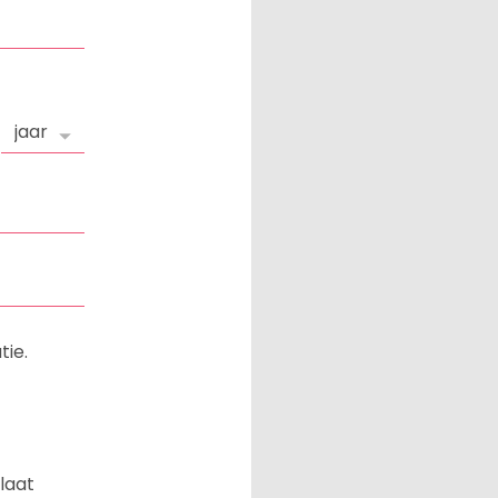
tie.
laat