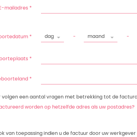
E-mailadres
*
oortedatum
*
-
-
oorteplaats
*
boorteland
*
 volgen een aantal vragen met betrekking tot de factura
factureerd worden op hetzelfde adres als uw postadres?
ok van toepassing indien u de factuur door uw werkgever 