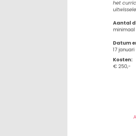
het curri
uitwissel
Aantal d
minimaal 
Datum en
17 januari
Kosten:
€ 250,-