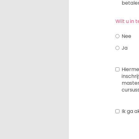
betale
Wilt u in
Nee
Ja
Hierme
inschr
master
cursus
Ik ga 