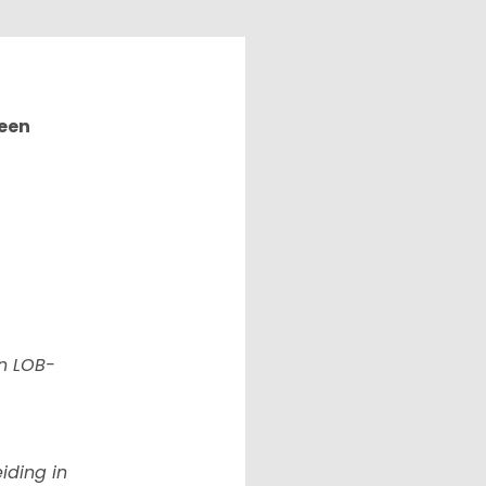
 een
an LOB-
iding in