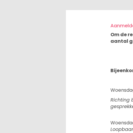
Aanmelde
Om de re
aantal g
Bijeenk
Woensdag 
Richting 
gesprekke
Woensdag
Loopbaan