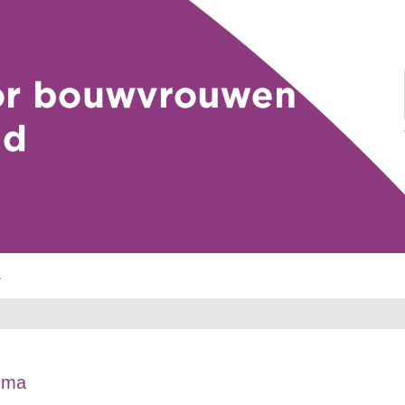
s
mma