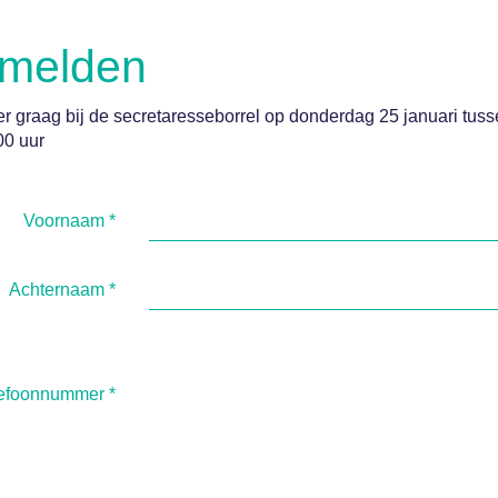
melden
 er graag bij de secretaresseborrel op donderdag 25 januari tus
00 uur
Voornaam
*
Achternaam
*
lefoonnummer
*