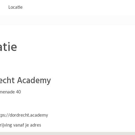
Locatie
tie
echt Academy
omenade 40
tps://dordrecht.academy
ijving vanaf je adres