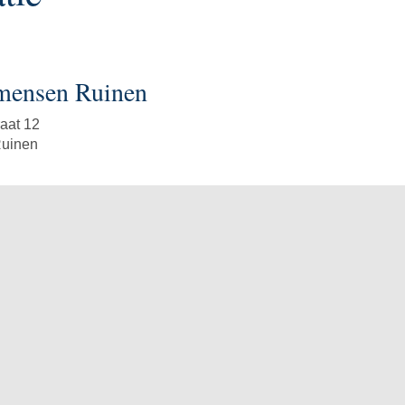
ensen Ruinen
raat 12
uinen