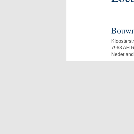
Bouwm
Kloosterst
7963 AH R
Nederland