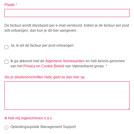
Plaats
*
De factuur wordt standaard per e-mail verstuurd. Indien je de factuur per post
wilt ontvangen, dan kun je dit hier aangeven.
Ja, ik wil de factuur per post ontvangen.
Ik ga akkoord met de
Algemene Voorwaarden
en heb kennis genomen
van het
Privacy en Cookie Beleid
van Vakmedianet groep.
*
Als je dieetvoorschriften hebt, geef ze dan hier op
Ik heb mij ingeschreven n.a.v.
Opleidingsupdate Management Support