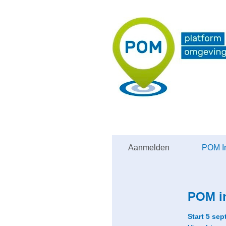
Aanmelden
POM In
POM in
Start 5 se