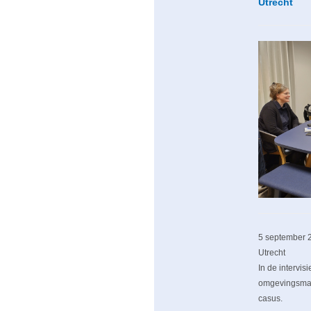
Utrecht
5 september
2
Utrecht
In de intervi
omgevingsmana
casus.