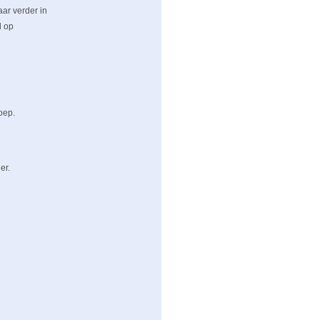
ar verder in
d op
oep.
er.