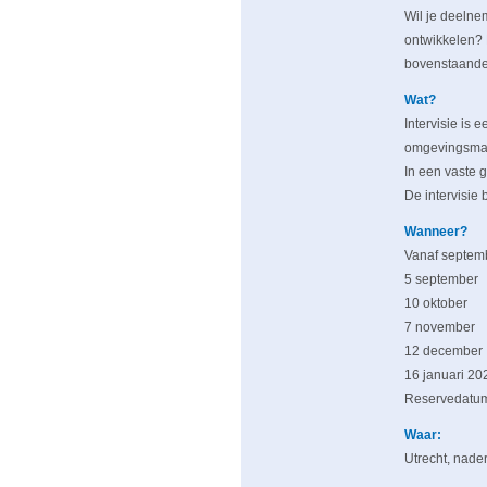
Wil je deelne
ontwikkelen? 
bovenstaande 
Wat?
Intervisie is 
omgevingsma
In een vaste g
De intervisie 
Wanneer?
Vanaf septemb
5 september
10 oktober
7 november
12 december
16 januari 20
Reservedatum
Waar:
Utrecht, nader