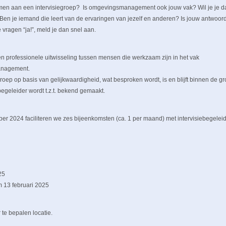
men aan een intervisiegroep? Is omgevingsmanagement ook jouw vak? Wil je je da
Ben je iemand die leert van de ervaringen van jezelf en anderen? Is jouw antwoor
vragen “ja!”, meld je dan snel aan.
een professionele uitwisseling tussen mensen die werkzaam zijn in het vak
nagement.
roep op basis van gelijkwaardigheid, wat besproken wordt, is en blijft binnen de gr
begeleider wordt t.z.t. bekend gemaakt.
er 2024 faciliteren we zes bijeenkomsten (ca. 1 per maand) met intervisiebegeleid
25
 13 februari 2025
 te bepalen locatie.