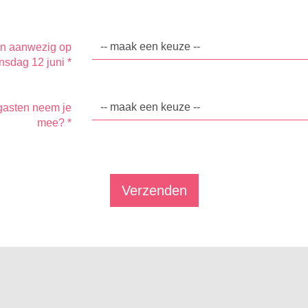
en aanwezig op
sdag 12 juni
*
gasten neem je
mee?
*
Verzenden