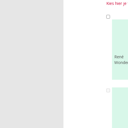
Kies hier j
René
Wonde