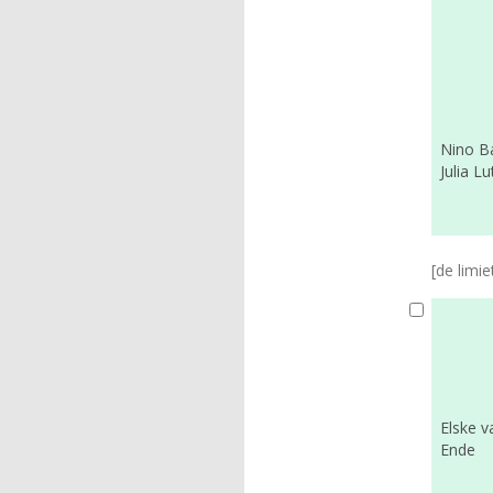
Nino Ba
Julia Lu
[de limie
Elske v
Ende