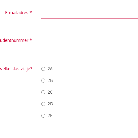
E-mailadres
*
tudentnummer
*
welke klas zit je?
2A
2B
2C
2D
2E