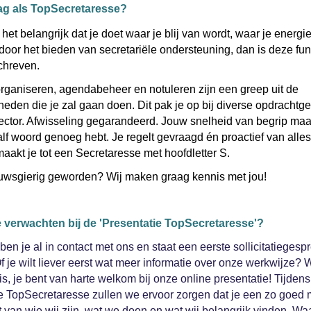
ag als TopSecretaresse?
het belangrijk dat je doet waar je blij van wordt, waar je energie 
it door het bieden van secretariële ondersteuning, dan is deze fun
schreven.
rganiseren, agendabeheer en notuleren zijn een greep uit de
den die je zal gaan doen. Dit pak je op bij diverse opdrachtge
ector. Afwisseling gegarandeerd. Jouw snelheid van begrip maak
lf woord genoeg hebt. Je regelt gevraagd én proactief van alles
maakt je tot een Secretaresse met hoofdletter S.
euwsgierig geworden? Wij maken graag kennis met jou!
e verwachten bij de 'Presentatie TopSecretaresse'?
en je al in contact met ons en staat een eerste sollicitatiegespr
f je wilt liever eerst wat meer informatie over onze werkwijze? 
is, je bent van harte welkom bij onze online presentatie! Tijden
e TopSecretaresse zullen we ervoor zorgen dat je een zo goed 
gt van wie wij zijn, wat we doen en wat wij belangrijk vinden. Wa