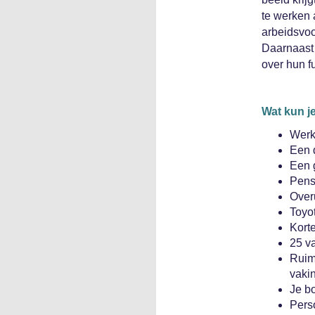
te werken 
arbeidsvoo
Daarnaast 
over hun f
Wat kun j
Werke
Een 
Een 
Pens
Overu
Toyot
Korte
25 va
Ruimt
vaki
Je b
Pers