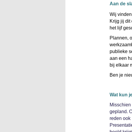
Aan de sl
Wij vinden 
Krijg jij d
het lijf ge
Plannen, o
werkzaamhe
publieke s
aan een ha
bij elkaar 
Ben je ni
Wat kun j
Misschien b
gepland. O
reden ook 
Presentati
beeld krij