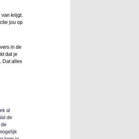
van krijgt.
ctie jou op
vers in de
t dat je
. Dat alles
ek al
Wat de
s de
mogelijk
ar kom je