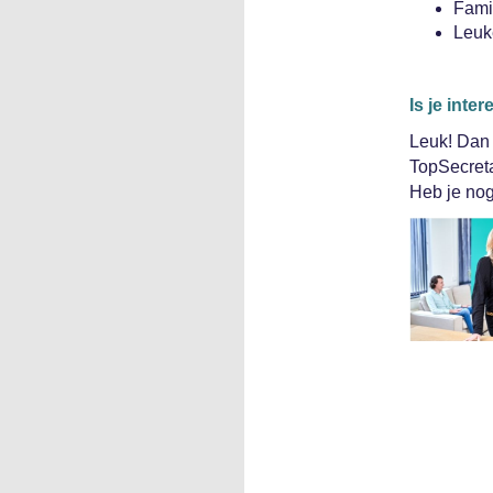
Famil
Leuk
Is je int
Leuk! Dan 
TopSecret
Heb je nog