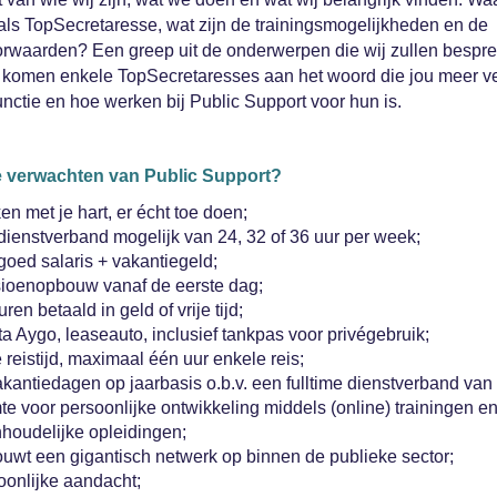
als TopSecretaresse, wat zijn de trainingsmogelijkheden en de
rwaarden? Een greep uit de onderwerpen die wij zullen bespr
komen enkele TopSecretaresses aan het woord die jou meer ve
unctie en hoe werken bij Public Support voor hun is.
e verwachten van Public Support?
n met je hart, er écht toe doen;
dienstverband mogelijk van 24, 32 of 36 uur per week;
goed salaris + vakantiegeld;
ioenopbouw vanaf de eerste dag;
ren betaald in geld of vrije tijd;
a Aygo, leaseauto, inclusief tankpas voor privégebruik;
 reistijd, maximaal één uur enkele reis;
kantiedagen op jaarbasis o.b.v. een fulltime dienstverband van 
e voor persoonlijke ontwikkeling middels (online) trainingen e
nhoudelijke opleidingen;
ouwt een gigantisch netwerk op binnen de publieke sector;
oonlijke aandacht;