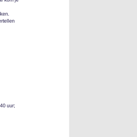
eken.
rtellen
40 uur;
n