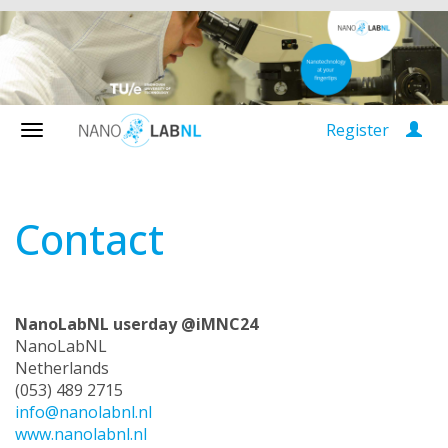
Register
Contact
NanoLabNL userday @iMNC24
NanoLabNL
Netherlands
(053) 489 2715
info@nanolabnl.nl
www.nanolabnl.nl