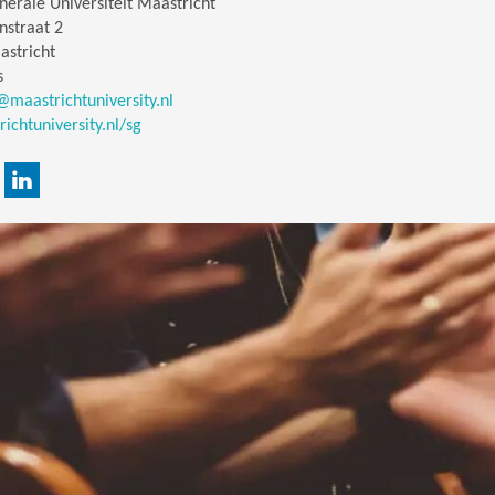
erale Universiteit Maastricht
nstraat 2
astricht
s
@maastrichtuniversity.nl
chtuniversity.nl/sg