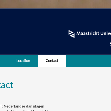
r
Location
Contact
act
T: Nederlandse dansdagen