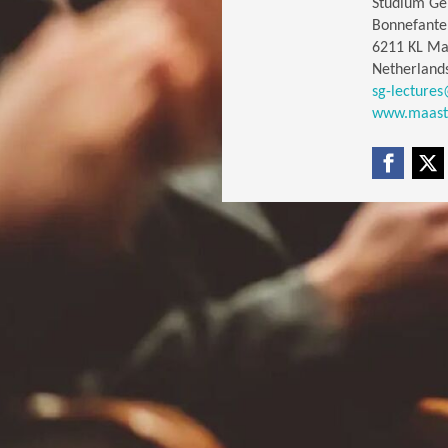
Studium Gen
Bonnefante
6211 KL Ma
Netherland
sg-lectures
www.maastri