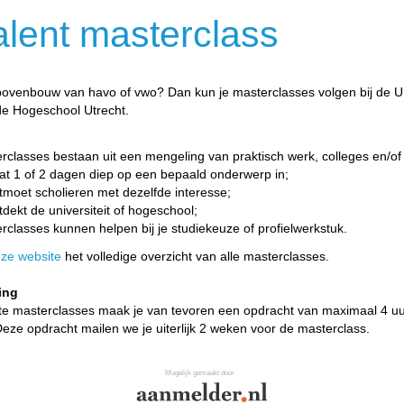
alent masterclass
e bovenbouw van havo of vwo? Dan kun je masterclasses volgen bij de Un
de Hogeschool Utrecht.
rclasses bestaan uit een mengeling van praktisch werk, colleges en/of
at 1 of 2 dagen diep op een bepaald onderwerp in;
tmoet scholieren met dezelfde interesse;
tdekt de universiteit of hogeschool;
rclasses kunnen helpen bij je studiekeuze of profielwerkstuk.
ze website
het volledige overzicht van alle masterclasses.
ing
te masterclasses maak je van tevoren een opdracht van maximaal 4 uur
Deze opdracht mailen we je uiterlijk 2 weken voor de masterclass.
Mogelijk gemaakt door