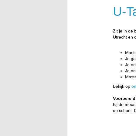
U-T
Zit je in d
Utrecht en 
Maste
Je ga
Je on
Je on
Maste
Bekijk op
on
Voorbereid
Bij de mees
op school. 