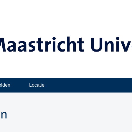
lden
Locatie
in