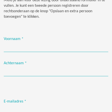
Meld je aan
voor deze lezing
door onderstaand formulier in te
vullen. Je kunt een tweede persoon registreren door
rechtsonderaan op de knop "Opslaan en extra persoon
toevoegen" te klikken.
Voornaam
*
Achternaam
*
E-mailadres
*