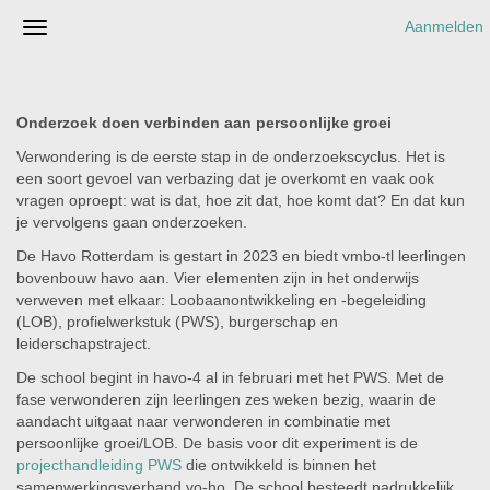
Aanmelden
Onderzoek doen verbinden aan persoonlijke groei
Verwondering is de eerste stap in de onderzoekscyclus. Het is
een soort gevoel van verbazing dat je overkomt en vaak ook
vragen oproept: wat is dat, hoe zit dat, hoe komt dat? En dat kun
je vervolgens gaan onderzoeken.
De Havo Rotterdam is gestart in 2023 en biedt vmbo-tl leerlingen
bovenbouw havo aan. Vier elementen zijn in het onderwijs
verweven met elkaar: Loobaanontwikkeling en -begeleiding
(LOB), profielwerkstuk (PWS), burgerschap en
leiderschapstraject.
De school begint in havo-4 al in februari met het PWS. Met de
fase verwonderen zijn leerlingen zes weken bezig, waarin de
aandacht uitgaat naar verwonderen in combinatie met
persoonlijke groei/LOB. De basis voor dit experiment is de
projecthandleiding PWS
die ontwikkeld is binnen het
samenwerkingsverband vo-ho. De school besteedt nadrukkelijk