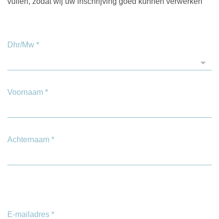
vullen, zodat wij uw inschrijving goed kunnen verwerken
Dhr/Mw
*
Voornaam
*
Achternaam
*
E-mailadres
*