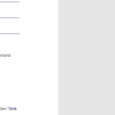
erland
rden
*
(
link