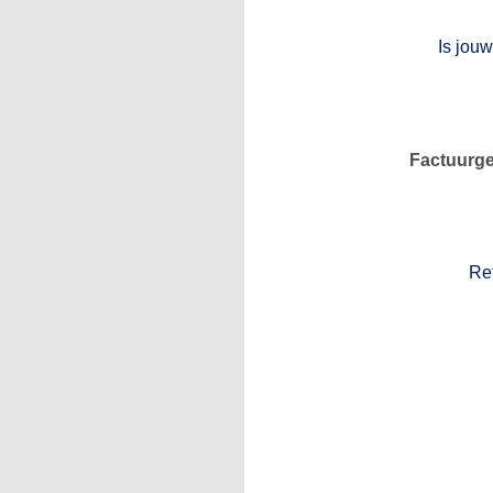
Is jouw
Factuurg
Ref