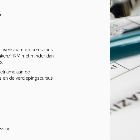
)
n werkzaam op een salaris-
szaken/HRM met minder dan
o.
eelname aan de
s en de verdiepingscursus
ssing.